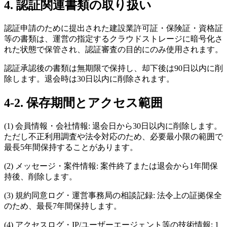
4. 認証関連書類の取り扱い
認証申請のために提出された建設業許可証・保険証・資格証
等の書類は、運営の指定するクラウドストレージに暗号化さ
れた状態で保管され、認証審査の目的にのみ使用されます。
認証承認後の書類は無期限で保持し、却下後は90日以内に削
除します。退会時は30日以内に削除されます。
4-2. 保存期間とアクセス範囲
(1) 会員情報・会社情報: 退会日から30日以内に削除します。
ただし不正利用調査や法令対応のため、必要最小限の範囲で
最長5年間保持することがあります。
(2) メッセージ・案件情報: 案件終了または退会から1年間保
持後、削除します。
(3) 規約同意ログ・運営事務局の相談記録: 法令上の証拠保全
のため、最長7年間保持します。
(4) アクセスログ・IP/ユーザーエージェント等の技術情報: 1