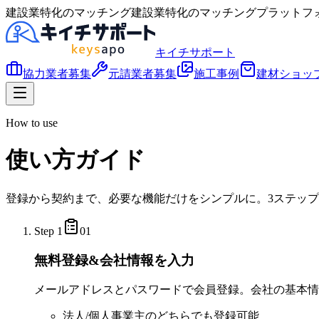
建設業特化のマッチング
建設業特化のマッチングプラットフ
キイチサポート
協力業者募集
元請業者募集
施工事例
建材ショッ
How to use
使い方ガイド
登録から契約まで、必要な機能だけをシンプルに。3ステッ
Step 1
01
無料登録&会社情報を入力
メールアドレスとパスワードで会員登録。会社の基本情
法人/個人事業主のどちらでも登録可能