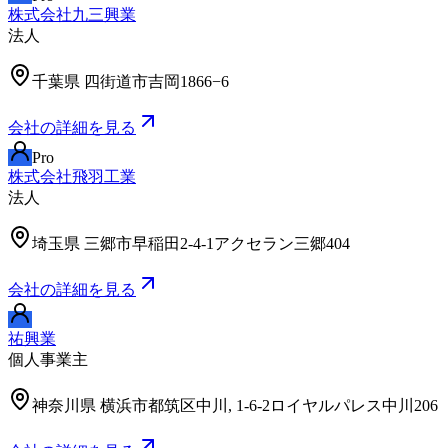
株式会社九三興業
法人
千葉県
四街道市吉岡1866−6
会社の詳細を見る
Pro
株式会社飛羽工業
法人
埼玉県
三郷市早稲田2-4-1アクセラン三郷404
会社の詳細を見る
祐興業
個人事業主
神奈川県
横浜市都筑区中川, 1-6-2ロイヤルパレス中川206