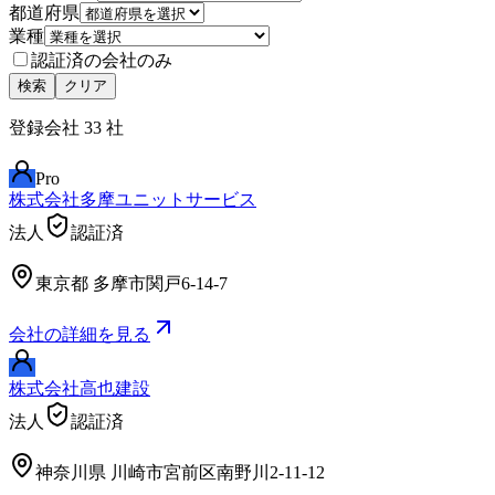
都道府県
業種
認証済の会社のみ
検索
クリア
登録会社
33
社
Pro
株式会社多摩ユニットサービス
法人
認証済
東京都
多摩市関戸6-14-7
会社の詳細を見る
株式会社高也建設
法人
認証済
神奈川県
川崎市宮前区南野川2-11-12