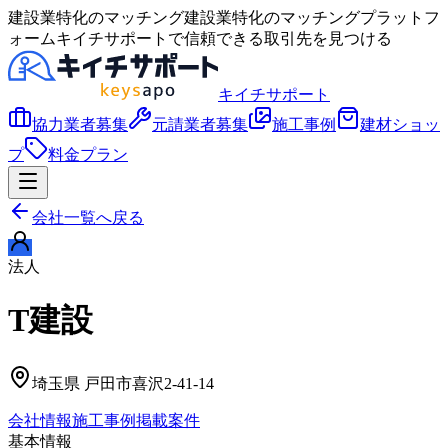
建設業特化のマッチング
建設業特化のマッチングプラットフ
ォーム
キイチサポート
で信頼できる取引先を見つける
キイチサポート
協力業者募集
元請業者募集
施工事例
建材ショッ
プ
料金プラン
会社一覧へ戻る
法人
T建設
埼玉県
戸田市喜沢2-41-14
会社情報
施工事例
掲載案件
基本情報